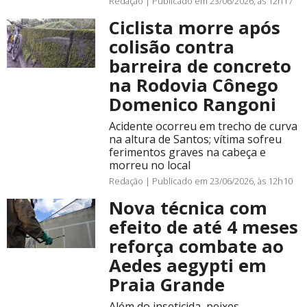
Redação |
Publicado em 23/06/2026, às 12h17
Ciclista morre após
colisão contra
barreira de concreto
na Rodovia Cônego
Domenico Rangoni
Acidente ocorreu em trecho de curva
na altura de Santos; vítima sofreu
ferimentos graves na cabeça e
morreu no local
Redação |
Publicado em 23/06/2026, às 12h10
Nova técnica com
efeito de até 4 meses
reforça combate ao
Aedes aegypti em
Praia Grande
Além do inseticida, peixes