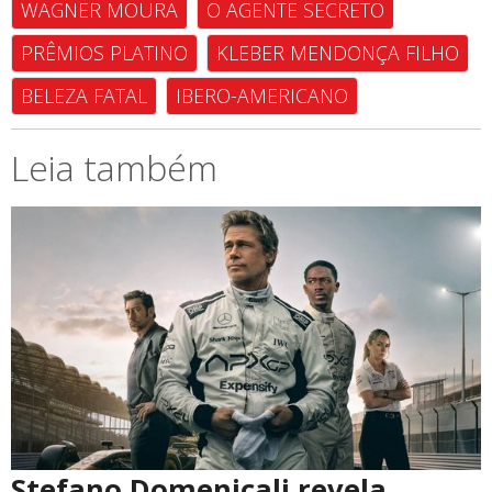
WAGNER MOURA
O AGENTE SECRETO
PRÊMIOS PLATINO
KLEBER MENDONÇA FILHO
BELEZA FATAL
IBERO-AMERICANO
Leia também
Stefano Domenicali revela