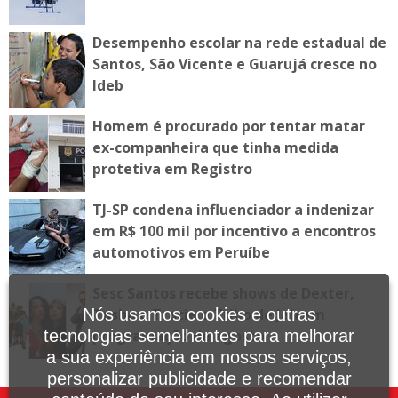
Desempenho escolar na rede estadual de
Santos, São Vicente e Guarujá cresce no
Ideb
Homem é procurado por tentar matar
ex-companheira que tinha medida
protetiva em Registro
TJ-SP condena influenciador a indenizar
em R$ 100 mil por incentivo a encontros
automotivos em Peruíbe
Sesc Santos recebe shows de Dexter,
Tasha e Tracie e Tribo de Jah em
Nós usamos cookies e outras
programação de agosto
tecnologias semelhantes para melhorar
a sua experiência em nossos serviços,
personalizar publicidade e recomendar