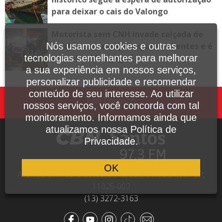
para deixar o cais do Valongo
Motorista sem CNH invade calçada de
Nós usamos cookies e outras
lanchonete, atropela quatro clientes e é
tecnologias semelhantes para melhorar
preso em Mongaguá
a sua experiência em nossos serviços,
personalizar publicidade e recomendar
conteúdo de seu interesse. Ao utilizar
Fale Conosco
nossos serviços, você concorda com tal
monitoramento. Informamos ainda que
atualizamos nossa Política de
Privacidade.
OK
Avenida Dr. Pedro Lessa, 1640, sala 809, Santos - SP,
11025-002
(13) 3272-3163