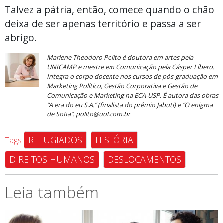
Talvez a pátria, então, comece quando o chão
deixa de ser apenas território e passa a ser
abrigo.
Marlene Theodoro Polito é doutora em artes pela
UNICAMP e mestre em Comunicação pela Cásper Líbero.
Integra o corpo docente nos cursos de pós-graduação em
Marketing Político, Gestão Corporativa e Gestão de
Comunicação e Marketing na ECA-USP. É autora das obras
“A era do eu S.A.” (finalista do prêmio Jabuti) e “O enigma
de Sofia”.
polito@uol.com.br
REFUGIADOS
HISTÓRIA
Tags
DIREITOS HUMANOS
DESLOCAMENTOS
Leia também