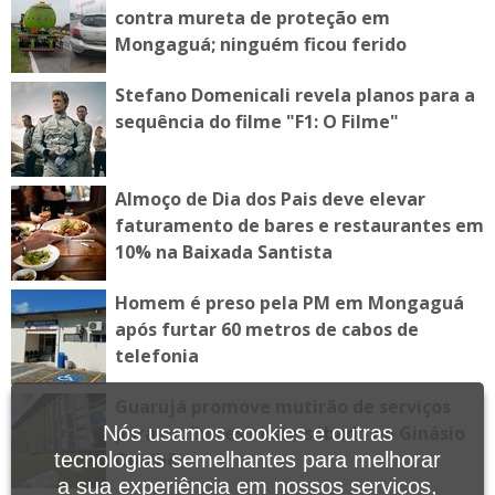
contra mureta de proteção em
Mongaguá; ninguém ficou ferido
Stefano Domenicali revela planos para a
sequência do filme "F1: O Filme"
Almoço de Dia dos Pais deve elevar
faturamento de bares e restaurantes em
10% na Baixada Santista
Homem é preso pela PM em Mongaguá
após furtar 60 metros de cabos de
telefonia
Guarujá promove mutirão de serviços
para mulheres neste sábado no Ginásio
Nós usamos cookies e outras
Guaibê
tecnologias semelhantes para melhorar
a sua experiência em nossos serviços,