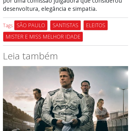
por uma comissão julgadora que considerou
desenvoltura, elegância e simpatia.
SÃO PAULO
SANTISTAS
ELEITOS
Tags
MISTER E MISS MELHOR IDADE
Leia também