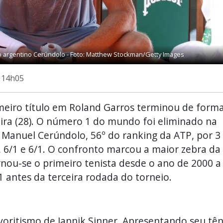
o argentino Cerúndolo - Foto: Matthew Stockman/Getty Images
s 14h05
imeiro título em Roland Garros terminou de form
ira (28). O número 1 do mundo foi eliminado na
 Manuel Cerúndolo, 56º do ranking da ATP, por 3
/5, 6/1 e 6/1. O confronto marcou a maior zebra da
nou-se o primeiro tenista desde o ano de 2000 a
 antes da terceira rodada do torneio.
ritismo de Jannik Sinner. Apresentando seu tên