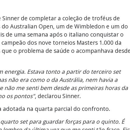
e Sinner de completar a coleção de troféus de
los do Australian Open, um de Wimbledon e um do
is de uma semana após o italiano conquistar o
r campeão dos nove torneios Masters 1.000 da
pôs que o problema de saúde o acompanhava desd
 energia. Estava tonto a partir do terceiro set
mas não era como o da Austrália, nem havia a
 não me senti bem desde as primeiras horas da
mo os pontos"
, declarou Sinner.
 adotada na quarta parcial do confronto.
quarto set para guardar forças para o quinto. É
 lembro da última vez que me senti tão fraco. Fic