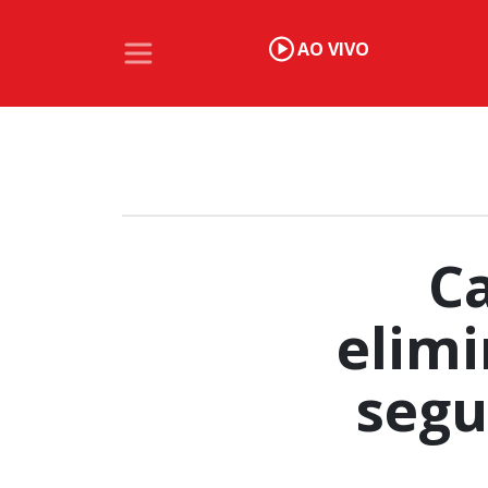
AO VIVO
Ca
elim
segu