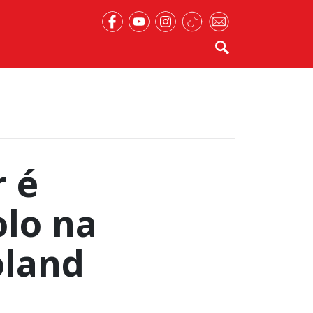
r é
lo na
oland