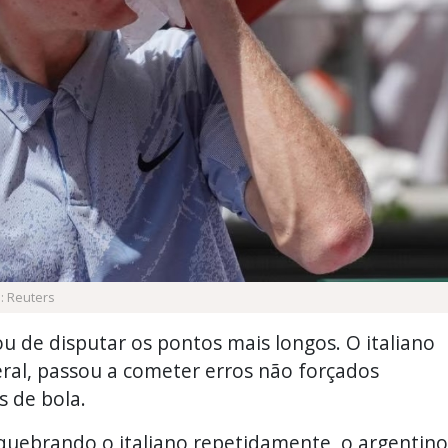
: Reuters
ou de disputar os pontos mais longos. O italiano
ral, passou a cometer erros não forçados
s de bola.
quebrando o italiano repetidamente, o argentino