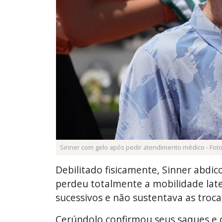
Sinner com gelo após pedir atendimento médico - Foto
Debilitado fisicamente, Sinner abdic
perdeu totalmente a mobilidade late
sucessivos e não sustentava as troca
Cerúndolo confirmou seus saques e 