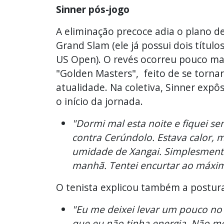
Sinner pós-jogo
A eliminação precoce adia o plano d
Grand Slam (ele já possui dois títu
US Open). O revés ocorreu pouco ma
"Golden Masters", feito de se torna
atualidade. Na coletiva, Sinner ex
o início da jornada.
"Dormi mal esta noite e fiquei sem
contra Cerúndolo. Estava calor, 
umidade de Xangai. Simplesmente
manhã. Tentei encurtar ao máxi
O tenista explicou também a postura
"Eu me deixei levar um pouco no 
que eu não tinha energia. Não me