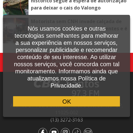
histórico segue à espera de autorização
para deixar o cais do Valongo
Motorista sem CNH invade calçada de
lanchonete, atropela quatro clientes e é
Nós usamos cookies e outras
preso em Mongaguá
tecnologias semelhantes para melhorar
a sua experiência em nossos serviços,
personalizar publicidade e recomendar
conteúdo de seu interesse. Ao utilizar
Fale Conosco
nossos serviços, você concorda com tal
monitoramento. Informamos ainda que
atualizamos nossa Política de
Privacidade.
OK
Avenida Dr. Pedro Lessa, 1640, sala 809, Santos - SP,
11025-002
(13) 3272-3163