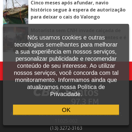
Cinco meses após afundar, navio
histórico segue à espera de autorização
para deixar o cais do Valongo
Motorista sem CNH invade calçada de
lanchonete, atropela quatro clientes e é
Nós usamos cookies e outras
preso em Mongaguá
tecnologias semelhantes para melhorar
a sua experiência em nossos serviços,
personalizar publicidade e recomendar
conteúdo de seu interesse. Ao utilizar
Fale Conosco
nossos serviços, você concorda com tal
monitoramento. Informamos ainda que
atualizamos nossa Política de
Privacidade.
OK
Avenida Dr. Pedro Lessa, 1640, sala 809, Santos - SP,
11025-002
(13) 3272-3163