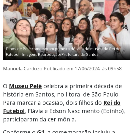
Filhos de Pelé comemoram primeira década de museu do Rei do
Futebol - Imagem: Reprodução/Prefeitura de Santos
Manoela Cardozo
Publicado em 17/06/2024, às 09h58
O
Museu Pelé
celebra a primeira década de
história em Santos, no litoral de São Paulo.
Para marcar a ocasião, dois filhos do
Rei do
Futebol
, Flávia e Edson Nascimento (Edinho),
participaram da cerimônia.
Conforme o
G1
, a comemoração incluiu a