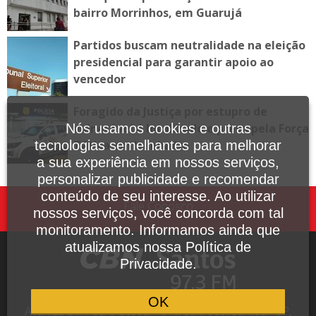
bairro Morrinhos, em Guarujá
Partidos buscam neutralidade na eleição
presidencial para garantir apoio ao
vencedor
Foragido da Justiça por estupro de
vulnerável é localizado e preso pela Força
Nós usamos cookies e outras
Tática em Itanhaém
tecnologias semelhantes para melhorar
a sua experiência em nossos serviços,
personalizar publicidade e recomendar
conteúdo de seu interesse. Ao utilizar
Fale Conosco
nossos serviços, você concorda com tal
monitoramento. Informamos ainda que
atualizamos nossa Política de
Privacidade.
OK
Avenida Dr. Pedro Lessa, 1640, sala 809, Santos - SP,