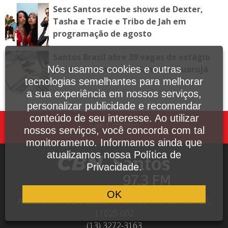
Sesc Santos recebe shows de Dexter,
Tasha e Tracie e Tribo de Jah em
programação de agosto
Santos Brasil abre 39 vagas de estágio
para estudantes em Santos e Guarujá
Nós usamos cookies e outras
tecnologias semelhantes para melhorar
a sua experiência em nossos serviços,
personalizar publicidade e recomendar
conteúdo de seu interesse. Ao utilizar
Fale Conosco
nossos serviços, você concorda com tal
monitoramento. Informamos ainda que
atualizamos nossa Política de
Privacidade.
OK
Avenida Dr. Pedro Lessa, 1640, sala 809, Santos - SP,
11025-002
(13) 3272-3163