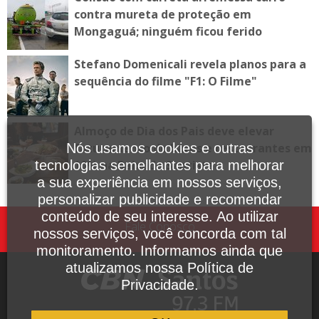
contra mureta de proteção em
Mongaguá; ninguém ficou ferido
Stefano Domenicali revela planos para a
sequência do filme "F1: O Filme"
Almoço de Dia dos Pais deve elevar
faturamento de bares e restaurantes em
Nós usamos cookies e outras
10% na Baixada Santista
tecnologias semelhantes para melhorar
a sua experiência em nossos serviços,
personalizar publicidade e recomendar
conteúdo de seu interesse. Ao utilizar
Fale Conosco
nossos serviços, você concorda com tal
monitoramento. Informamos ainda que
atualizamos nossa Política de
Privacidade.