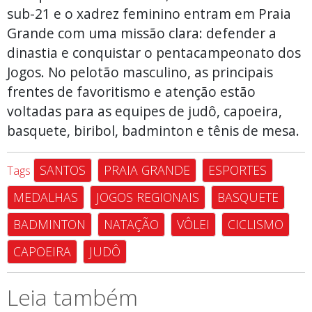
sub-21 e o xadrez feminino entram em Praia
Grande com uma missão clara: defender a
dinastia e conquistar o pentacampeonato dos
Jogos. No pelotão masculino, as principais
frentes de favoritismo e atenção estão
voltadas para as equipes de judô, capoeira,
basquete, biribol, badminton e tênis de mesa.
SANTOS
PRAIA GRANDE
ESPORTES
Tags
MEDALHAS
JOGOS REGIONAIS
BASQUETE
BADMINTON
NATAÇÃO
VÔLEI
CICLISMO
CAPOEIRA
JUDÔ
Leia também