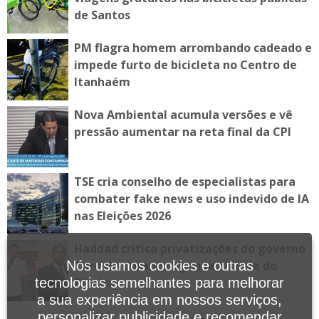
de Santos
PM flagra homem arrombando cadeado e
impede furto de bicicleta no Centro de
Itanhaém
Nova Ambiental acumula versões e vê
pressão aumentar na reta final da CPI
TSE cria conselho de especialistas para
combater fake news e uso indevido de IA
nas Eleições 2026
Haddad critica privatizações do governo
Tarcísio durante agenda no Vale do
Nós usamos cookies e outras
Ribeira
tecnologias semelhantes para melhorar
a sua experiência em nossos serviços,
personalizar publicidade e recomendar