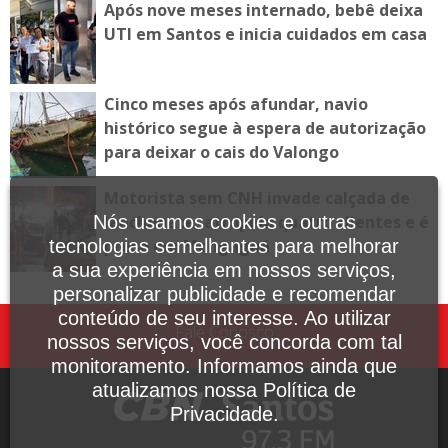
Após nove meses internado, bebê deixa
UTI em Santos e inicia cuidados em casa
Cinco meses após afundar, navio
histórico segue à espera de autorização
para deixar o cais do Valongo
Motorista sem CNH invade calçada de
lanchonete, atropela quatro clientes e é
Nós usamos cookies e outras
preso em Mongaguá
tecnologias semelhantes para melhorar
a sua experiência em nossos serviços,
personalizar publicidade e recomendar
conteúdo de seu interesse. Ao utilizar
Fale Conosco
nossos serviços, você concorda com tal
monitoramento. Informamos ainda que
atualizamos nossa Política de
Privacidade.