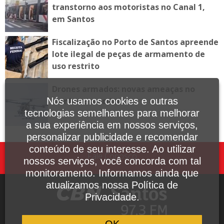
transtorno aos motoristas no Canal 1,
em Santos
Fiscalização no Porto de Santos apreende
lote ilegal de peças de armamento de
uso restrito
Drones armados: novas ameaças no
combate ao crime
Nós usamos cookies e outras
tecnologias semelhantes para melhorar
a sua experiência em nossos serviços,
personalizar publicidade e recomendar
conteúdo de seu interesse. Ao utilizar
Fale Conosco
nossos serviços, você concorda com tal
monitoramento. Informamos ainda que
atualizamos nossa Política de
Privacidade.