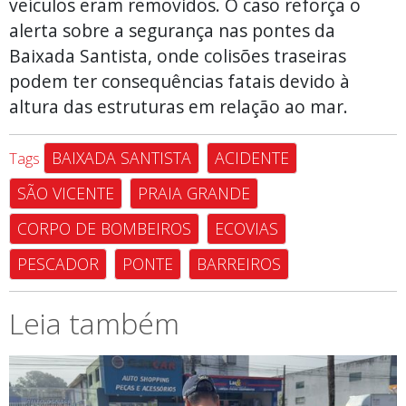
veículos eram removidos. O caso reforça o
alerta sobre a segurança nas pontes da
Baixada Santista, onde colisões traseiras
podem ter consequências fatais devido à
altura das estruturas em relação ao mar.
BAIXADA SANTISTA
ACIDENTE
Tags
SÃO VICENTE
PRAIA GRANDE
CORPO DE BOMBEIROS
ECOVIAS
PESCADOR
PONTE
BARREIROS
Leia também