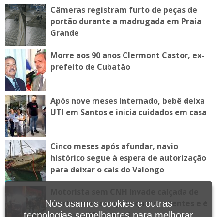
Câmeras registram furto de peças de
portão durante a madrugada em Praia
Grande
Morre aos 90 anos Clermont Castor, ex-
prefeito de Cubatão
Após nove meses internado, bebê deixa
UTI em Santos e inicia cuidados em casa
Cinco meses após afundar, navio
histórico segue à espera de autorização
para deixar o cais do Valongo
Motorista sem CNH invade calçada de
lanchonete, atropela quatro clientes e é
Nós usamos cookies e outras
preso em Mongaguá
tecnologias semelhantes para melhorar