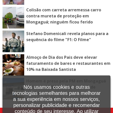
Colisão com carreta arremessa carro
contra mureta de proteção em
Mongaguá; ninguém ficou ferido
Stefano Domenicali revela planos para a
sequência do filme "F1: O Filme"
Almoço de Dia dos Pais deve elevar
faturamento de bares e restaurantes em
10% na Baixada Santista
Homem é preso pela PM em Mongaguá
após furtar 60 metros de cabos de
Nós usamos cookies e outras
telefonia
tecnologias semelhantes para melhorar
a sua experiência em nossos serviços,
personalizar publicidade e recomendar
conteúdo de seu interesse. Ao utilizar