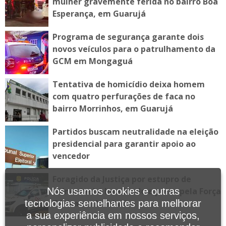
mulher gravemente ferida no bairro Boa
Esperança, em Guarujá
Programa de segurança garante dois
novos veículos para o patrulhamento da
GCM em Mongaguá
Tentativa de homicídio deixa homem
com quatro perfurações de faca no
bairro Morrinhos, em Guarujá
Partidos buscam neutralidade na eleição
presidencial para garantir apoio ao
vencedor
Foragido da Justiça por estupro de
vulnerável é localizado e preso pela Força
Nós usamos cookies e outras
Tática em Itanhaém
tecnologias semelhantes para melhorar
a sua experiência em nossos serviços,