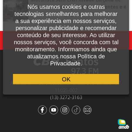
lanchonete, atropela quatro clientes e é
Nós usamos cookies e outras
preso em Mongaguá
tecnologias semelhantes para melhorar
a sua experiência em nossos serviços,
personalizar publicidade e recomendar
conteúdo de seu interesse. Ao utilizar
Fale Conosco
nossos serviços, você concorda com tal
monitoramento. Informamos ainda que
atualizamos nossa Política de
Privacidade.
OK
Avenida Dr. Pedro Lessa, 1640, sala 809, Santos - SP,
11025-002
(13) 3272-3163