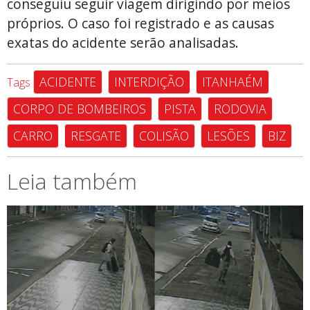
conseguiu seguir viagem dirigindo por meios
próprios. O caso foi registrado e as causas
exatas do acidente serão analisadas.
ACIDENTE
INTERDIÇÃO
ITANHAÉM
Tags
CORPO DE BOMBEIROS
PISTA
RODOVIA
CARRO
RESGATE
COLISÃO
LESÕES
BIZ
Leia também