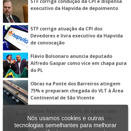
STF corrige condução da CPI e dispensa
executivo da Hapvida de depoimento
STF corrige atuação da CPI dos
Devedores e livra executivo da Hapvida
de convocação
Flávio Bolsonaro anuncia deputado
Alfredo Gaspar como vice em chapa pura
do PL
Obras na Ponte dos Barreiros atingem
75% e preparam chegada do VLT à Área
Continental de São Vicente
Drone flagra encontro de águas com
cores diferentes no mar de Santos
Nós usamos cookies e outras
tecnologias semelhantes para melhorar