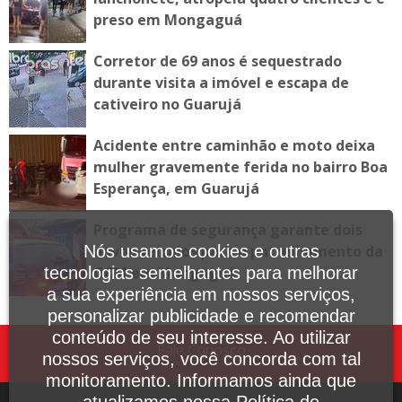
preso em Mongaguá
Corretor de 69 anos é sequestrado
durante visita a imóvel e escapa de
cativeiro no Guarujá
Acidente entre caminhão e moto deixa
mulher gravemente ferida no bairro Boa
Esperança, em Guarujá
Programa de segurança garante dois
novos veículos para o patrulhamento da
Nós usamos cookies e outras
GCM em Mongaguá
tecnologias semelhantes para melhorar
a sua experiência em nossos serviços,
personalizar publicidade e recomendar
conteúdo de seu interesse. Ao utilizar
Fale Conosco
nossos serviços, você concorda com tal
monitoramento. Informamos ainda que