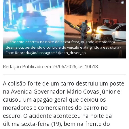
O acidente ocorreu na noite de sexta-feira, quando o motorista
desmaiou, perdendo o controle do veículo e atingindo a estrutura -
Foto: Reprodução/ Instagram/ @dan_driver_sp
Redação
Publicado em 23/06/2026, às 10h18
A colisão forte de um carro destruiu um poste
na Avenida Governador Mário Covas Júnior e
causou um apagão geral que deixou os
moradores e comerciantes do bairro no
escuro. O acidente aconteceu na noite da
última sexta-feira (19), bem na frente do