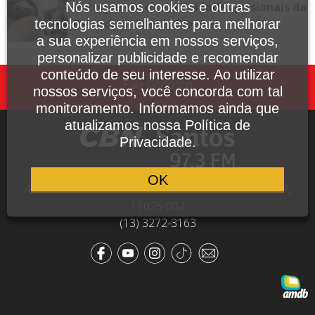
entorpecentes em unidades prisionais da
Nós usamos cookies e outras
Baixada e Vale do Ribeira
tecnologias semelhantes para melhorar
a sua experiência em nossos serviços,
personalizar publicidade e recomendar
conteúdo de seu interesse. Ao utilizar
Fale Conosco
nossos serviços, você concorda com tal
monitoramento. Informamos ainda que
atualizamos nossa Política de
Privacidade.
OK
Avenida Dr. Pedro Lessa, 1640, sala 809, Santos - SP,
11025-002
(13) 3272-3163