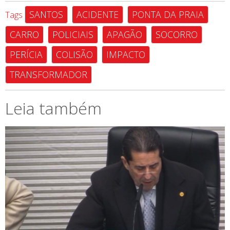
SANTOS
ACIDENTE
PONTA DA PRAIA
Tags
CARRO
POLICIAIS
APAGÃO
SOCORRO
PERÍCIA
COLISÃO
IMPACTO
TRANSFORMADOR
Leia também