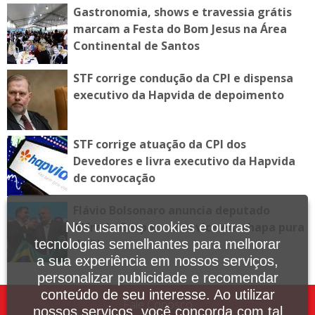
Gastronomia, shows e travessia grátis
marcam a Festa do Bom Jesus na Área
Continental de Santos
STF corrige condução da CPI e dispensa
executivo da Hapvida de depoimento
STF corrige atuação da CPI dos
Devedores e livra executivo da Hapvida
de convocação
Flávio Bolsonaro anuncia deputado
Alfredo Gaspar como vice em chapa pura
Nós usamos cookies e outras
do PL
tecnologias semelhantes para melhorar
a sua experiência em nossos serviços,
personalizar publicidade e recomendar
conteúdo de seu interesse. Ao utilizar
Fale Conosco
nossos serviços, você concorda com tal