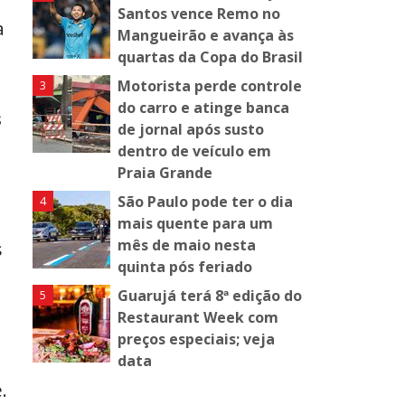
Santos vence Remo no
a
Mangueirão e avança às
quartas da Copa do Brasil
Motorista perde controle
do carro e atinge banca
s
de jornal após susto
e
dentro de veículo em
Praia Grande
São Paulo pode ter o dia
mais quente para um
mês de maio nesta
s
quinta pós feriado
Guarujá terá 8ª edição do
Restaurant Week com
preços especiais; veja
data
.