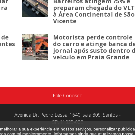
par
Barreiros atingem 75% e
ura
preparam chegada do VLT
à Área Continental de São
Vicente
 de
Motorista perde controle
entes
do carro e atinge banca d
jornal após susto dentro 
veículo em Praia Grande
Fale Conosco
Avenida Dr. Pedro Lessa, 1640, sala 809, Santos -
SP, 11025-002
(13) 3272-3163
melhorar a sua experiência em nossos serviços, personalizar publici
corda com tal monitoramento. Informamos ainda que atualizamos nossa P