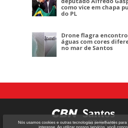
deputado Alfredo Gas
como vice em chapa p
do PL
Drone flagra encontro
águas com cores difer
no mar de Santos
Nós usamos cookies e outras tecnologias semelhantes para 
interesse. Ao utilizar nossos serviços, você con