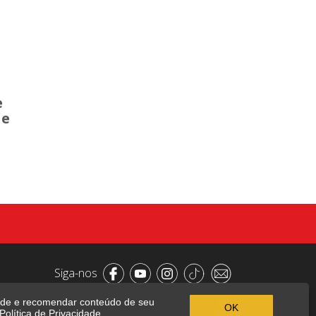
e
de
Siga-nos
dade e recomendar conteúdo de seu
OK
olítica de Privacidade.