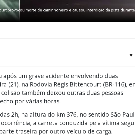
court provocou morte de caminhoneiro e causou interdição da pista durante
▼
 após um grave acidente envolvendo duas
a (21), na Rodovia Régis Bittencourt (BR-116), e
 A colisão também deixou outras duas pessoas
recho por várias horas.
 das 2h, na altura do km 376, no sentido São Paul
corrência, a carreta conduzida pela vítima segu
parte traseira por outro veículo de carga.