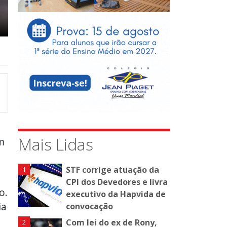
Mais Lidas
m
STF corrige atuação da
CPI dos Devedores e livra
o.
executivo da Hapvida de
ia
convocação
Com lei do ex de Rony,