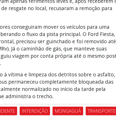
ram apenas ferimentos leves e, após receberem 
 de resgate no local, recusaram a remoção para
tores conseguiram mover os veículos para uma
iberando o fluxo da pista principal. O Ford Fiesta,
ontal, precisou ser guinchado e foi removido até
PMRv). Já o caminhão de gás, que manteve suas
eguiu viagem por conta própria até o mesmo pos
.
à vítima e limpeza dos detritos sobre o asfalto,
ônibus permaneceu completamente bloqueada das
talmente normalizado no início da tarde pela
ue administra o trecho.
IDENTE
INTERDIÇÃO
MONGAGUÁ
TRANSPORTE