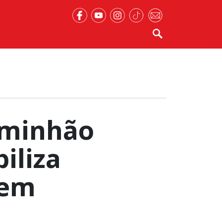
caminhão
iliza
 em