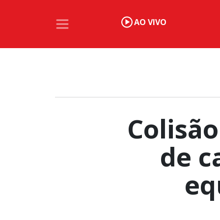
AO VIVO
Colisão
de c
eq