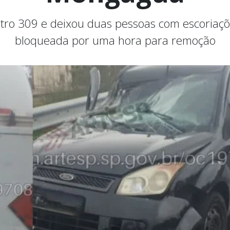
tro 309 e deixou duas pessoas com escoriações
bloqueada por uma hora para remoção