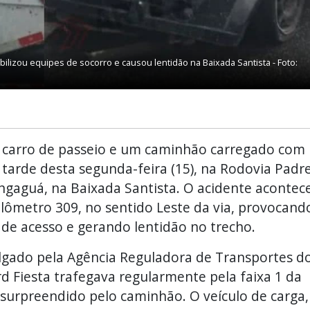
izou equipes de socorro e causou lentidão na Baixada Santista - Foto:
 carro de passeio e um caminhão carregado com
 tarde desta segunda-feira (15), na Rodovia Padr
gaguá, na Baixada Santista. O acidente acontec
ilômetro 309, no sentido Leste da via, provocand
 de acesso e gerando lentidão no trecho.
ulgado pela Agência Reguladora de Transportes d
d Fiesta trafegava regularmente pela faixa 1 da
surpreendido pelo caminhão. O veículo de carga,