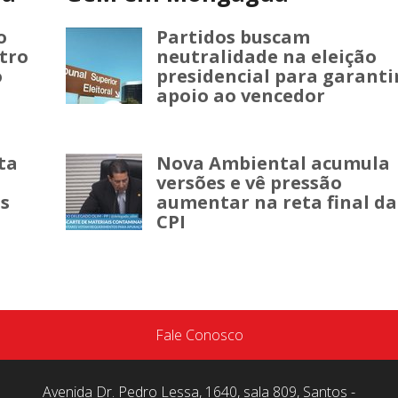
o
Partidos buscam
tro
neutralidade na eleição
o
presidencial para garanti
apoio ao vencedor
sta
Nova Ambiental acumula
versões e vê pressão
as
aumentar na reta final da
CPI
Fale Conosco
Avenida Dr. Pedro Lessa, 1640, sala 809, Santos -