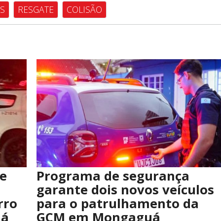
S
RESGATE
COLISÃO
e
Programa de segurança
garante dois novos veículos
rro
para o patrulhamento da
já
GCM em Mongaguá