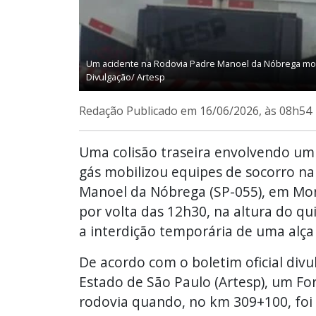
Um acidente na Rodovia Padre Manoel da Nóbrega mobil
Divulgação/ Artesp
Redação
Publicado em 16/06/2026, às 08h54
Uma colisão traseira envolvendo um
gás mobilizou equipes de socorro na
Manoel da Nóbrega (SP-055), em Mon
por volta das 12h30, na altura do qu
a interdição temporária de uma alça
De acordo com o boletim oficial div
Estado de São Paulo (Artesp), um For
rodovia quando, no km 309+100, foi 