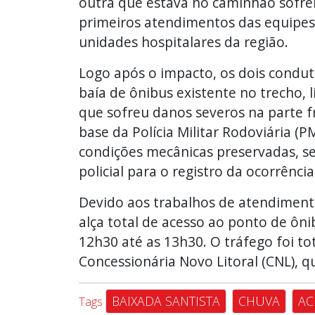
outra que estava no caminhão sofre
primeiros atendimentos das equipes
unidades hospitalares da região.
Logo após o impacto, os dois condu
baía de ônibus existente no trecho, l
que sofreu danos severos na parte fr
base da Polícia Militar Rodoviária (
condições mecânicas preservadas, s
policial para o registro da ocorrência
Devido aos trabalhos de atendimento 
alça total de acesso ao ponto de 
12h30 até as 13h30. O tráfego foi to
Concessionária Novo Litoral (CNL), q
BAIXADA SANTISTA
CHUVA
AC
Tags