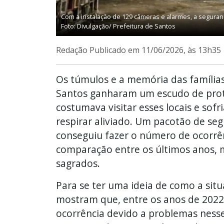
Com a instalação de 129 câmeras e alarmes, a seguranç
Foto: Divulgação/ Prefeitura de Santos
Redação
Publicado em 11/06/2026, às 13h35
Os túmulos e a memória das família
Santos ganharam um escudo de prot
costumava visitar esses locais e sof
respirar aliviado. Um pacotão de se
conseguiu fazer o número de ocorrê
comparação entre os últimos anos,
sagrados.
Para se ter uma ideia de como a situ
mostram que, entre os anos de 2022 e
ocorrência devido a problemas nesses