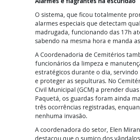
Alarmes e flagrantes na escuridão
O sistema, que ficou totalmente pr
alarmes especiais que detectam qua
madrugada, funcionando das 17h até 
sabendo na mesma hora e manda as v
A Coordenadoria de Cemitérios ta
funcionários da limpeza e manutençã
estratégicos durante o dia, servindo
e proteger as sepulturas. No Cemitér
Civil Municipal (GCM) a prender dua
Paquetá, os guardas foram ainda ma
três ocorrências registradas, enquan
nenhuma invasão.
A coordenadora do setor, Elen Mira
destacou que o sumiço dos vândalos 