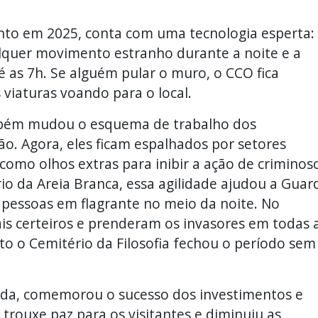
onto em 2025, conta com uma tecnologia esperta:
lquer movimento estranho durante a noite e a
as 7h. Se alguém pular o muro, o CCO fica
iaturas voando para o local.
mbém mudou o esquema de trabalho dos
o. Agora, eles ficam espalhados por setores
 como olhos extras para inibir a ação de criminos
io da Areia Branca, essa agilidade ajudou a Guar
s pessoas em flagrante no meio da noite. No
is certeiros e prenderam os invasores em todas 
to o Cemitério da Filosofia fechou o período sem
nda, comemorou o sucesso dos investimentos e
trouxe paz para os visitantes e diminuiu as