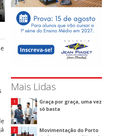
de
Mais Lidas
s
Graça por graça, uma vez
só basta
de
já
Movimentação do Porto