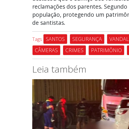
reclamações dos parentes. Segundo e
população, protegendo um patrimôni
de santistas.
SANTOS
SEGURANÇA
VANDAL
Tags
CÂMERAS
CRIMES
PATRIMÔNIO
Leia também