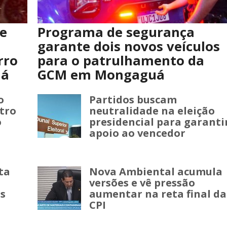
e
Programa de segurança
garante dois novos veículos
rro
para o patrulhamento da
já
GCM em Mongaguá
o
Partidos buscam
tro
neutralidade na eleição
o
presidencial para garanti
apoio ao vencedor
sta
Nova Ambiental acumula
versões e vê pressão
as
aumentar na reta final da
CPI