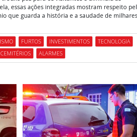
la, essas ações integradas mostram respeito pe
o que guarda a história e a saudade de milhare
ISMO
FURTOS
INVESTIMENTOS
TECNOLOGIA
CEMITÉRIOS
ALARMES