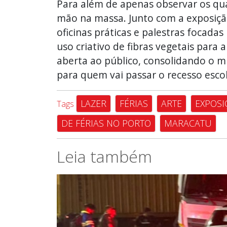
Para além de apenas observar os quad
mão na massa. Junto com a exposição
oficinas práticas e palestras focada
uso criativo de fibras vegetais para
aberta ao público, consolidando o 
para quem vai passar o recesso escol
LAZER
FÉRIAS
ARTE
EXPOSI
Tags
DE FÉRIAS NO PORTO
MARACATU
Leia também