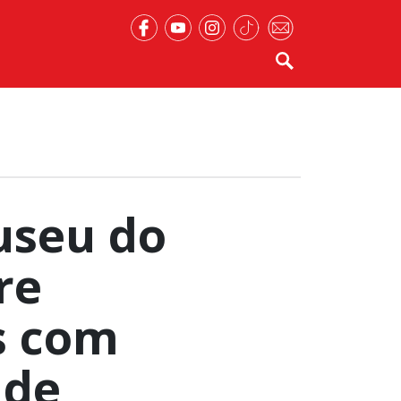
useu do
re
s com
 de