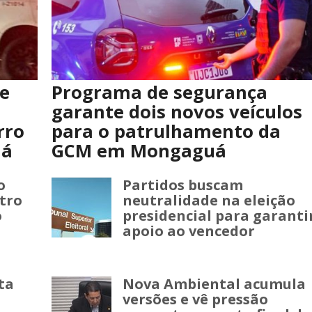
e
Programa de segurança
garante dois novos veículos
rro
para o patrulhamento da
já
GCM em Mongaguá
o
Partidos buscam
tro
neutralidade na eleição
o
presidencial para garanti
apoio ao vencedor
sta
Nova Ambiental acumula
versões e vê pressão