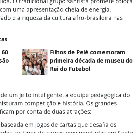
loa. O tradicional grupo santista promete coloca
 com uma apresentação cheia de energia,
ado e a riqueza da cultura afro-brasileira nas
tas
 60
Filhos de Pelé comemoram
são
primeira década de museu do
Rei do Futebol
de um jeito inteligente, a equipe pedagógica do
sturam competição e história. Os grandes
ficam por conta de duas atrações:
 baseada em jogos de cartas que desafia os
dades, os tipos de cargas movimentadas em Sant