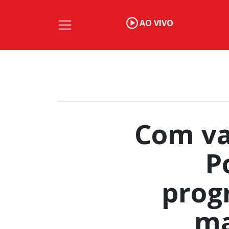
AO VIVO
Com va
P
prog
ma