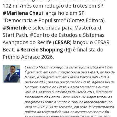
102 mi /mês com redução de trotes em SP.
#Marilena Chaui
lança hoje em SP
"Democracia e Populismo" (Cortez Editora).
#Simetrik
é selecionada para Mastercard
Start Path. #Centro de Estudos e Sistemas
Avançados do Recife (
CESAR
) lançou o CESAR
Beat.
#Recreio Shopping
(RJ) é finalista do
Prêmio Abrasce 2026.
Leandro Mazzini começou a carreira jornalística em 1996.
É graduado em Comunicação Social pela FACHA, do Rio de
Janeiro, e pós-graduado em Ciência Política pela UnB. A
partir de 2000, passou por ‘Jornal do Brasil’, ‘Agência Rio de
Notícias’, ‘Correio do Brasil’, ‘Gazeta Mercantil’ e outros
veículos. Assinou o Informe JB de 2007 a 2011, e também
foi colunista da Gazeta. Entre 2009 e 2014 apresentou os
programas ‘Frente a Frente’ e ‘Tribuna Independente’ (ao
vivo) na REDEVIDA de Televisão, em rede, foi comentarista
político do telejornal da Vida, na mesma emissora e foi
comentarista da Rede Mais/Record TV em MG. Em 2011,