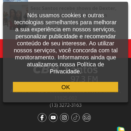
Sesc Santos recebe shows de Dexter,
Tasha e Tracie e Tribo de Jah em
Nós usamos cookies e outras
programação de agosto
tecnologias semelhantes para melhorar
a sua experiência em nossos serviços,
personalizar publicidade e recomendar
conteúdo de seu interesse. Ao utilizar
Fale Conosco
nossos serviços, você concorda com tal
monitoramento. Informamos ainda que
atualizamos nossa Política de
Privacidade.
OK
Avenida Dr. Pedro Lessa, 1640, sala 809, Santos - SP,
11025-002
(13) 3272-3163