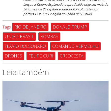
lançou a ‘Coluna Esplanada’, reproduzida hoje em mais de
50 jornais de 25 capitais e interior Foi colunista dos
portais ‘UOL’ e ‘iG’ e agora do Diário de S. Paulo.
RIO DE JANEIRO
DONALD TRUMP
Tags
UNIÃO BRASIL
BOMBAS
FLÁVIO BOLSONARO
COMANDO VERMELHO
DRONES
FELIPE CURI
CREDCESTA
Leia também