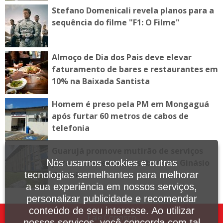
Stefano Domenicali revela planos para a
sequência do filme "F1: O Filme"
Almoço de Dia dos Pais deve elevar
faturamento de bares e restaurantes em
10% na Baixada Santista
Homem é preso pela PM em Mongaguá
após furtar 60 metros de cabos de
telefonia
Guarujá promove mutirão de serviços
para mulheres neste sábado no Ginásio
Nós usamos cookies e outras
Guaibê
tecnologias semelhantes para melhorar
a sua experiência em nossos serviços,
personalizar publicidade e recomendar
conteúdo de seu interesse. Ao utilizar
Fale Conosco
nossos serviços, você concorda com tal