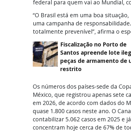
federal para quem vai ao Mundial, co
“O Brasil está em uma boa situação, 
uma campanha de responsabilidade.
totalmente prevenível”, afirma o espe
Fiscalização no Porto de
Santos apreende lote ileg
peças de armamento de 
restrito
Os números dos países-sede da Copa
México, que registrou apenas sete c
em 2026, de acordo com dados do M
quase 1.800 casos neste ano. O Cana
contabilizar 5.062 casos em 2025 e j
concentram hoje cerca de 67% de tod