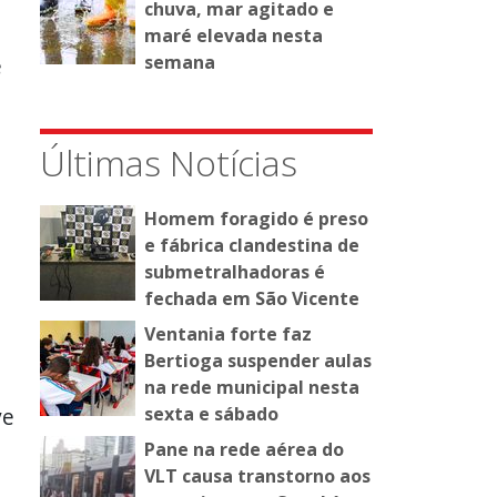
chuva, mar agitado e
maré elevada nesta
semana
e
Últimas Notícias
Homem foragido é preso
e fábrica clandestina de
submetralhadoras é
fechada em São Vicente
o
Ventania forte faz
Bertioga suspender aulas
na rede municipal nesta
ve
sexta e sábado
Pane na rede aérea do
VLT causa transtorno aos