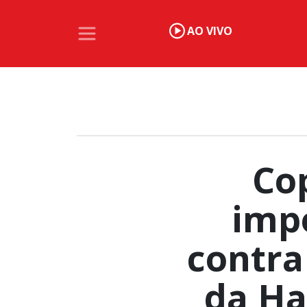
AO VIVO
Co
imp
contra
da Ha