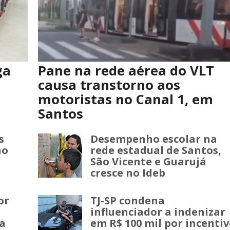
ga
Pane na rede aérea do VLT
causa transtorno aos
motoristas no Canal 1, em
Santos
s
Desempenho escolar na
ao
rede estadual de Santos,
São Vicente e Guarujá
cresce no Ideb
or
TJ-SP condena
influenciador a indenizar
a
em R$ 100 mil por incenti