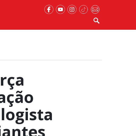
rça
ação
logista
jantes