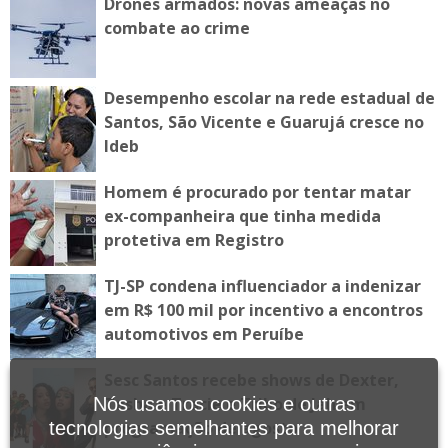
Drones armados: novas ameaças no
combate ao crime
Desempenho escolar na rede estadual de
Santos, São Vicente e Guarujá cresce no
Ideb
Homem é procurado por tentar matar
ex-companheira que tinha medida
protetiva em Registro
TJ-SP condena influenciador a indenizar
em R$ 100 mil por incentivo a encontros
automotivos em Peruíbe
Sesc Santos recebe shows de Dexter,
Tasha e Tracie e Tribo de Jah em
Nós usamos cookies e outras
programação de agosto
tecnologias semelhantes para melhorar