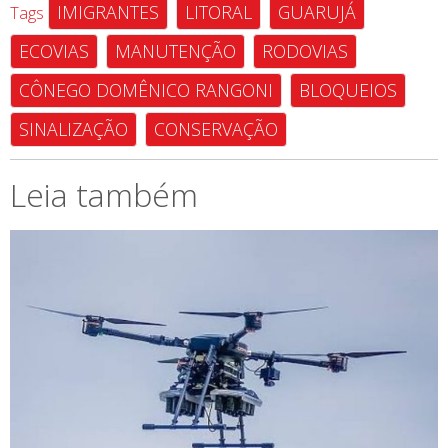
IMIGRANTES
LITORAL
GUARUJÁ
Tags
ECOVIAS
MANUTENÇÃO
RODOVIAS
CÔNEGO DOMÊNICO RANGONI
BLOQUEIOS
SINALIZAÇÃO
CONSERVAÇÃO
Leia também