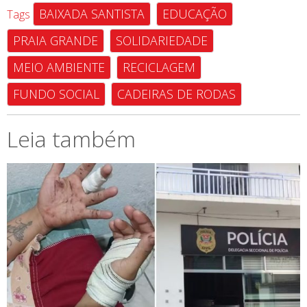
BAIXADA SANTISTA
EDUCAÇÃO
Tags
PRAIA GRANDE
SOLIDARIEDADE
MEIO AMBIENTE
RECICLAGEM
FUNDO SOCIAL
CADEIRAS DE RODAS
Leia também