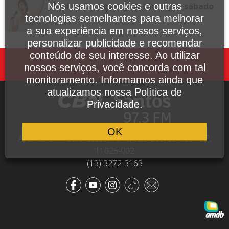
Sesi de Santos e Cubatão neste sábado
Nós usamos cookies e outras
tecnologias semelhantes para melhorar
a sua experiência em nossos serviços,
personalizar publicidade e recomendar
conteúdo de seu interesse. Ao utilizar
Fale Conosco
nossos serviços, você concorda com tal
monitoramento. Informamos ainda que
atualizamos nossa Política de
Privacidade.
OK
Avenida Dr. Pedro Lessa, 1640, sala 809, Santos - SP,
11025-002
(13) 3272-3163