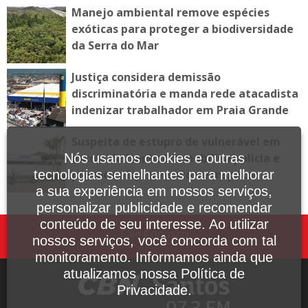
Manejo ambiental remove espécies
exóticas para proteger a biodiversidade
da Serra do Mar
Justiça considera demissão
discriminatória e manda rede atacadista
indenizar trabalhador em Praia Grande
Suspeita de estupro de vulnerável em
escola de Itanhaém mobiliza polícia e
Nós usamos cookies e outras
provoca afastamento de inspetor
tecnologias semelhantes para melhorar
a sua experiência em nossos serviços,
personalizar publicidade e recomendar
conteúdo de seu interesse. Ao utilizar
Fale Conosco
nossos serviços, você concorda com tal
monitoramento. Informamos ainda que
atualizamos nossa Política de
Privacidade.