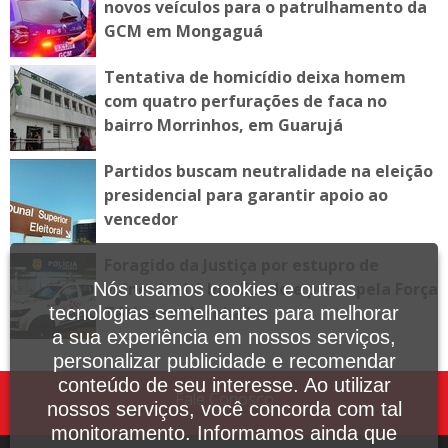
novos veículos para o patrulhamento da
GCM em Mongaguá
Tentativa de homicídio deixa homem
com quatro perfurações de faca no
bairro Morrinhos, em Guarujá
Partidos buscam neutralidade na eleição
presidencial para garantir apoio ao
vencedor
Foragido da Justiça por estupro de
vulnerável é localizado e preso pela Força
Nós usamos cookies e outras
Tática em Itanhaém
tecnologias semelhantes para melhorar
a sua experiência em nossos serviços,
personalizar publicidade e recomendar
conteúdo de seu interesse. Ao utilizar
Fale Conosco
nossos serviços, você concorda com tal
monitoramento. Informamos ainda que