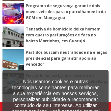
Programa de segurança garante dois
novos veículos para o patrulhamento da
GCM em Mongaguá
Tentativa de homicídio deixa homem
com quatro perfurações de faca no
bairro Morrinhos, em Guarujá
Partidos buscam neutralidade na eleição
presidencial para garantir apoio ao
vencedor
Foragido da Justiça por estupro de
vulnerável é localizado e preso pela Força
Nós usamos cookies e outras
Tática em Itanhaém
tecnologias semelhantes para melhorar
a sua experiência em nossos serviços,
personalizar publicidade e recomendar
conteúdo de seu interesse. Ao utilizar
Fale Conosco