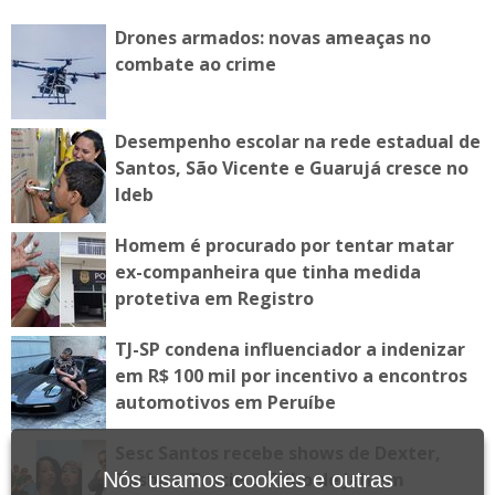
Drones armados: novas ameaças no
combate ao crime
Desempenho escolar na rede estadual de
Santos, São Vicente e Guarujá cresce no
Ideb
Homem é procurado por tentar matar
ex-companheira que tinha medida
protetiva em Registro
TJ-SP condena influenciador a indenizar
em R$ 100 mil por incentivo a encontros
automotivos em Peruíbe
Sesc Santos recebe shows de Dexter,
Tasha e Tracie e Tribo de Jah em
Nós usamos cookies e outras