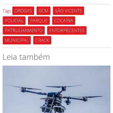
DROGAS
GCM
SÃO VICENTE
Tags
POLICIAL
PARQUE
COCAÍNA
PATRULHAMENTO
ENTORPECENTES
MUNICIPAL
CRACK
Leia também