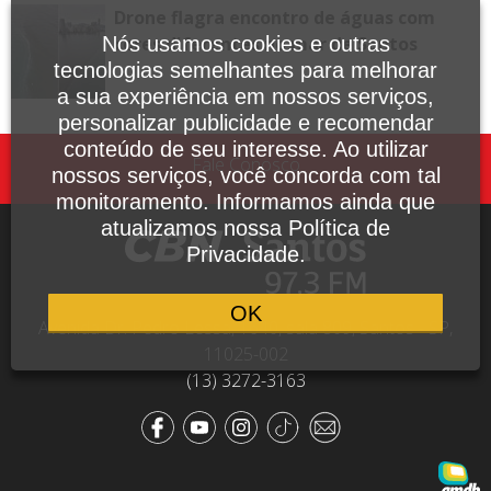
Drone flagra encontro de águas com
cores diferentes no mar de Santos
Nós usamos cookies e outras
tecnologias semelhantes para melhorar
a sua experiência em nossos serviços,
personalizar publicidade e recomendar
conteúdo de seu interesse. Ao utilizar
Fale Conosco
nossos serviços, você concorda com tal
monitoramento. Informamos ainda que
atualizamos nossa Política de
Privacidade.
OK
Avenida Dr. Pedro Lessa, 1640, sala 809, Santos - SP,
11025-002
(13) 3272-3163