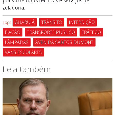
por varreduras técnicas e serviços de
zeladoria.
GUARUJÁ
TRÂNSITO
INTERDIÇÃO
Tags
FIAÇÃO
TRANSPORTE PÚBLICO
TRÁFEGO
LÂMPADAS
AVENIDA SANTOS DUMONT
VANS ESCOLARES
Leia também