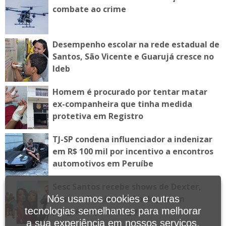
combate ao crime
Desempenho escolar na rede estadual de
Santos, São Vicente e Guarujá cresce no
Ideb
Homem é procurado por tentar matar
ex-companheira que tinha medida
protetiva em Registro
TJ-SP condena influenciador a indenizar
em R$ 100 mil por incentivo a encontros
automotivos em Peruíbe
Sesc Santos recebe shows de Dexter,
Tasha e Tracie e Tribo de Jah em
Nós usamos cookies e outras
programação de agosto
tecnologias semelhantes para melhorar
a sua experiência em nossos serviços,