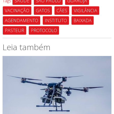
SAÚDE
SÃO PAULO
GUARUJÁ
Tags
VACINAÇÃO
GATOS
CÃES
VIGILÂNCIA
AGENDAMENTO
INSTITUTO
BAIXADA
PASTEUR
PROTOCOLO
Leia também