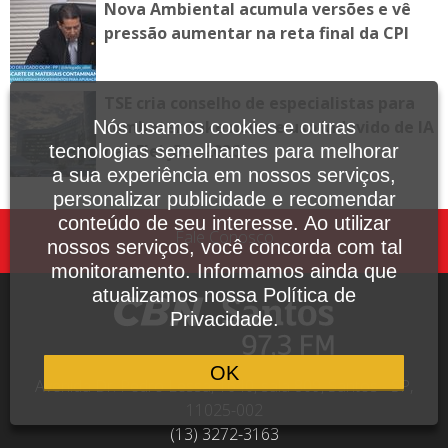
Nova Ambiental acumula versões e vê
pressão aumentar na reta final da CPI
TSE cria conselho de especialistas para
combater fake news e uso indevido de IA
Nós usamos cookies e outras
nas Eleições 2026
tecnologias semelhantes para melhorar
a sua experiência em nossos serviços,
personalizar publicidade e recomendar
conteúdo de seu interesse. Ao utilizar
Fale Conosco
nossos serviços, você concorda com tal
monitoramento. Informamos ainda que
atualizamos nossa Política de
Privacidade.
OK
Avenida Dr. Pedro Lessa, 1640, sala 809, Santos - SP,
11025-002
(13) 3272-3163