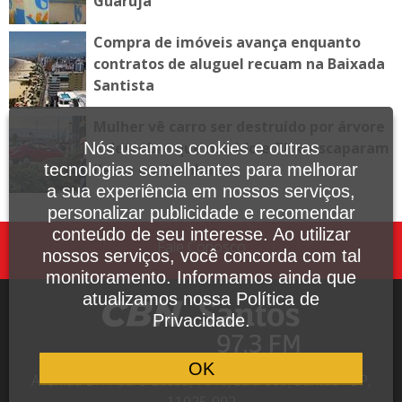
Guarujá
Compra de imóveis avança enquanto
contratos de aluguel recuam na Baixada
Santista
Mulher vê carro ser destruído por árvore
e descobre que marido e filho escaparam
Nós usamos cookies e outras
ilesos em Itanhaém
tecnologias semelhantes para melhorar
a sua experiência em nossos serviços,
personalizar publicidade e recomendar
conteúdo de seu interesse. Ao utilizar
Fale Conosco
nossos serviços, você concorda com tal
monitoramento. Informamos ainda que
atualizamos nossa Política de
Privacidade.
OK
Avenida Dr. Pedro Lessa, 1640, sala 809, Santos - SP,
11025-002