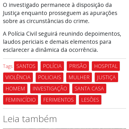
O investigado permanece à disposição da
Justiça enquanto prosseguem as apurações
sobre as circunstâncias do crime.
A Polícia Civil seguirá reunindo depoimentos,
laudos periciais e demais elementos para
esclarecer a dinâmica da ocorrência.
SANTOS
POLÍCIA
PRISÃO
HOSPITAL
Tags
VIOLÊNCIA
POLICIAIS
MULHER
JUSTIÇA
HOMEM
INVESTIGAÇÃO
SANTA CASA
FEMINICÍDIO
FERIMENTOS
LESÕES
Leia também