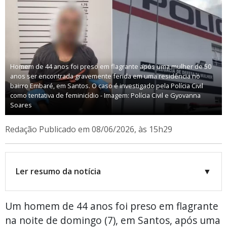
Homem de 44 anos foi preso em flagrante após uma mulher de 50
anos ser encontrada gravemente ferida em uma residência no
bairro Embaré, em Santos. O caso é investigado pela Polícia Civil
como tentativa de feminicídio - Imagem: Polícia Civil e Gyovanna
Soares
Redação
Publicado em 08/06/2026, às 15h29
Ler resumo da notícia
▼
Um homem de 44 anos foi preso em flagrante
na noite de domingo (7), em Santos, após uma