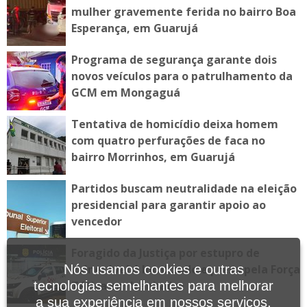
mulher gravemente ferida no bairro Boa
Esperança, em Guarujá
Programa de segurança garante dois
novos veículos para o patrulhamento da
GCM em Mongaguá
Tentativa de homicídio deixa homem
com quatro perfurações de faca no
bairro Morrinhos, em Guarujá
Partidos buscam neutralidade na eleição
presidencial para garantir apoio ao
vencedor
Foragido da Justiça por estupro de
vulnerável é localizado e preso pela Força
Nós usamos cookies e outras
Tática em Itanhaém
tecnologias semelhantes para melhorar
a sua experiência em nossos serviços,