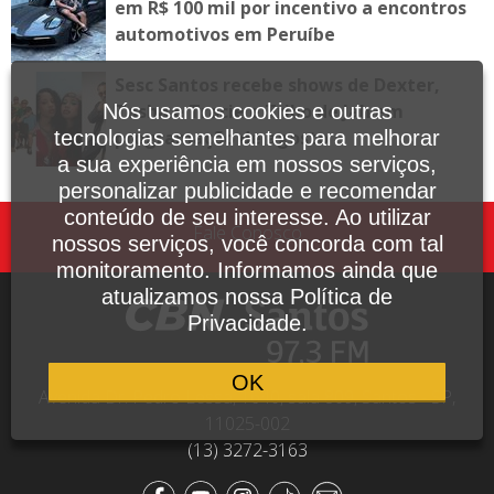
em R$ 100 mil por incentivo a encontros
automotivos em Peruíbe
Sesc Santos recebe shows de Dexter,
Tasha e Tracie e Tribo de Jah em
Nós usamos cookies e outras
programação de agosto
tecnologias semelhantes para melhorar
a sua experiência em nossos serviços,
personalizar publicidade e recomendar
conteúdo de seu interesse. Ao utilizar
Fale Conosco
nossos serviços, você concorda com tal
monitoramento. Informamos ainda que
atualizamos nossa Política de
Privacidade.
OK
Avenida Dr. Pedro Lessa, 1640, sala 809, Santos - SP,
11025-002
(13) 3272-3163