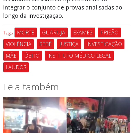
integrar o conjunto de provas analisadas ao
longo da investigação.
MORTE
GUARUJÁ
EXAMES
PRISÃO
Tags
VIOLÊNCIA
BEBÊ
JUSTIÇA
INVESTIGAÇÃO
MÃE
ÓBITO
INSTITUTO MÉDICO LEGAL
LAUDOS
Leia também