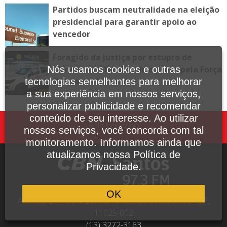
Partidos buscam neutralidade na eleição
presidencial para garantir apoio ao
vencedor
Foragido da Justiça por estupro de
vulnerável é localizado e preso pela Força
Nós usamos cookies e outras
Tática em Itanhaém
tecnologias semelhantes para melhorar
a sua experiência em nossos serviços,
personalizar publicidade e recomendar
conteúdo de seu interesse. Ao utilizar
Fale Conosco
nossos serviços, você concorda com tal
monitoramento. Informamos ainda que
atualizamos nossa Política de
Privacidade.
OK
Avenida Dr. Pedro Lessa, 1640, sala 809, Santos - SP,
11025-002
(13) 3272-3163