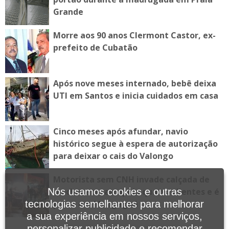
Grande
Morre aos 90 anos Clermont Castor, ex-
prefeito de Cubatão
Após nove meses internado, bebê deixa
UTI em Santos e inicia cuidados em casa
Cinco meses após afundar, navio
histórico segue à espera de autorização
para deixar o cais do Valongo
Motorista sem CNH invade calçada de
lanchonete, atropela quatro clientes e é
Nós usamos cookies e outras
preso em Mongaguá
tecnologias semelhantes para melhorar
a sua experiência em nossos serviços,
personalizar publicidade e recomendar