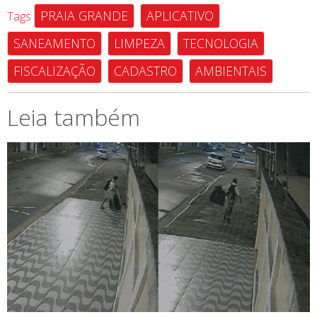
PRAIA GRANDE
APLICATIVO
Tags
SANEAMENTO
LIMPEZA
TECNOLOGIA
FISCALIZAÇÃO
CADASTRO
AMBIENTAIS
Leia também