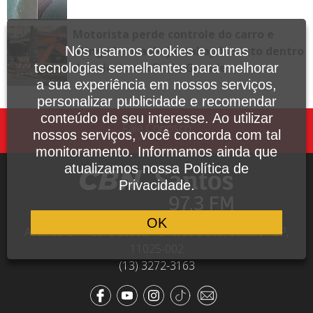
Motorista perde controle do carro e
atinge banca de jornal após susto dentro
Nós usamos cookies e outras
de veículo em Praia Grande
tecnologias semelhantes para melhorar
a sua experiência em nossos serviços,
personalizar publicidade e recomendar
conteúdo de seu interesse. Ao utilizar
Fale Conosco
nossos serviços, você concorda com tal
monitoramento. Informamos ainda que
atualizamos nossa Política de
Privacidade.
OK
Avenida Dr. Pedro Lessa, 1640, sala 809, Santos - SP,
11025-002
(13) 3272-3163