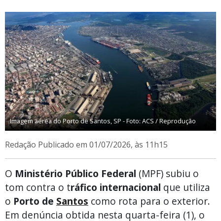
Imagem aérea do Porto de Santos, SP - Foto: ACS / Reprodução
Redação
Publicado em 01/07/2026, às 11h15
O
Ministério Público Federal
(MPF) subiu o
tom contra o t
ráfico internacional
que utiliza
o
Porto de
Santos
como rota para o exterior.
Em denúncia obtida nesta quarta-feira (1), o