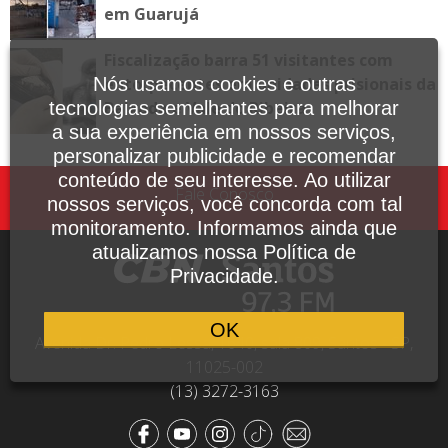
em Guarujá
Fiscalização barra 51 visitantes com
entorpecentes em unidades prisionais da
Nós usamos cookies e outras
Baixada e Vale do Ribeira
tecnologias semelhantes para melhorar
a sua experiência em nossos serviços,
personalizar publicidade e recomendar
conteúdo de seu interesse. Ao utilizar
Fale Conosco
nossos serviços, você concorda com tal
monitoramento. Informamos ainda que
atualizamos nossa Política de
Privacidade.
OK
Avenida Dr. Pedro Lessa, 1640, sala 809, Santos - SP,
11025-002
(13) 3272-3163