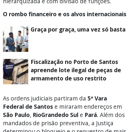
hierarquizada e com divisão de funções.
O rombo financeiro e os alvos internacionais
Graça por graça, uma vez só basta
Fiscalização no Porto de Santos
apreende lote ilegal de peças de
armamento de uso restrito
As ordens judiciais partiram da
5ª Vara
Federal de Santos
e miraram endereços em
São Paulo
,
Rio
Grande
do Sul
e
Pará
. Além dos
mandados de prisão preventiva, a Justiça
determinou o bloqueio e o sequestro de mais