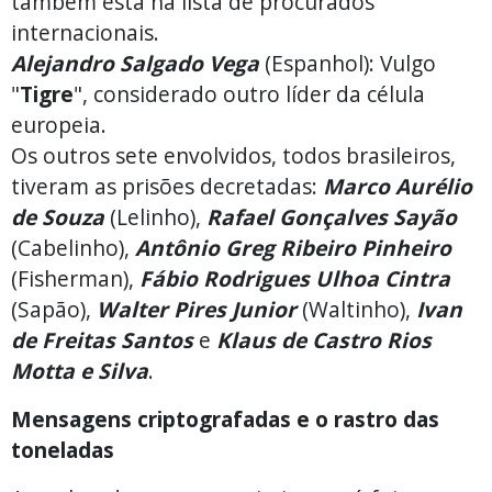
também está na lista de procurados
internacionais.
Alejandro Salgado Vega
(Espanhol): Vulgo
"
Tigre
", considerado outro líder da célula
europeia.
Os outros sete envolvidos, todos brasileiros,
tiveram as prisões decretadas:
Marco Aurélio
de Souza
(Lelinho),
Rafael Gonçalves Sayão
(Cabelinho),
Antônio Greg Ribeiro Pinheiro
(Fisherman),
Fábio Rodrigues Ulhoa Cintra
(Sapão),
Walter Pires Junior
(Waltinho),
Ivan
de Freitas Santos
e
Klaus de Castro Rios
Motta
e Silva
.
Mensagens criptografadas e o rastro das
toneladas