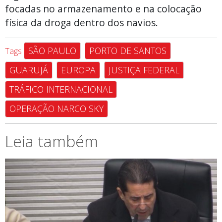
focadas no armazenamento e na colocação
física da droga dentro dos navios.
SÃO PAULO
PORTO DE SANTOS
Tags
GUARUJÁ
EUROPA
JUSTIÇA FEDERAL
TRÁFICO INTERNACIONAL
OPERAÇÃO NARCO SKY
Leia também