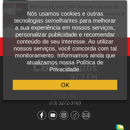
Motorista sem CNH invade calçada de
lanchonete, atropela quatro clientes e é
Nós usamos cookies e outras
preso em Mongaguá
tecnologias semelhantes para melhorar
a sua experiência em nossos serviços,
personalizar publicidade e recomendar
conteúdo de seu interesse. Ao utilizar
Fale Conosco
nossos serviços, você concorda com tal
monitoramento. Informamos ainda que
atualizamos nossa Política de
Privacidade.
OK
Avenida Dr. Pedro Lessa, 1640, sala 809, Santos - SP,
11025-002
(13) 3272-3163