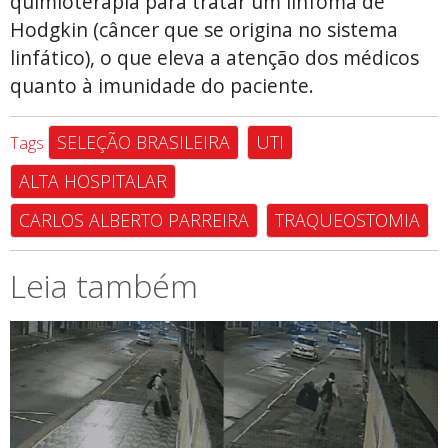
quimioterapia para tratar um linfoma de
Hodgkin (câncer que se origina no sistema
linfático), o que eleva a atenção dos médicos
quanto à imunidade do paciente.
SELEÇÃO BRASILEIRA
UTI
Tags
ALTA HOSPITALAR
CARLOS ALBERTO PARREIRA
TRAQUEOSTOMIA
Leia também