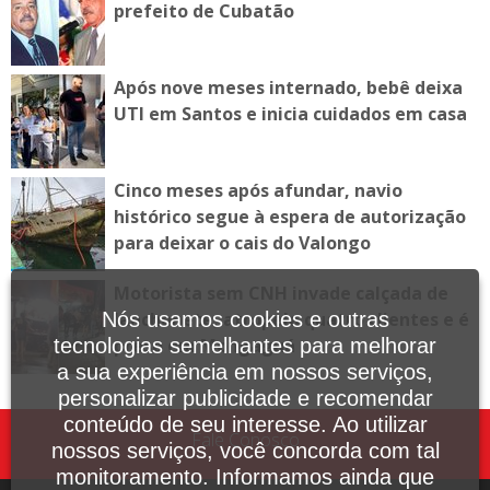
prefeito de Cubatão
Após nove meses internado, bebê deixa
UTI em Santos e inicia cuidados em casa
Cinco meses após afundar, navio
histórico segue à espera de autorização
para deixar o cais do Valongo
Motorista sem CNH invade calçada de
lanchonete, atropela quatro clientes e é
Nós usamos cookies e outras
preso em Mongaguá
tecnologias semelhantes para melhorar
a sua experiência em nossos serviços,
personalizar publicidade e recomendar
conteúdo de seu interesse. Ao utilizar
Fale Conosco
nossos serviços, você concorda com tal
monitoramento. Informamos ainda que