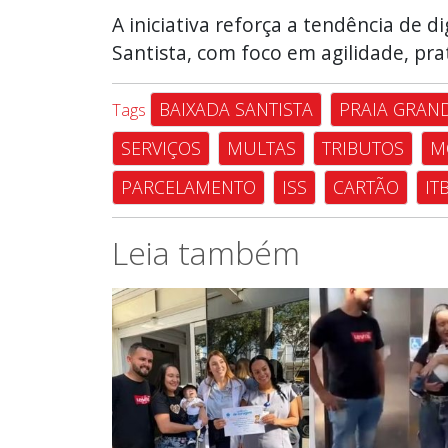
A iniciativa reforça a tendência de d
Santista, com foco em agilidade, pra
BAIXADA SANTISTA
PRAIA GRAN
Tags
SERVIÇOS
MULTAS
TRIBUTOS
M
PARCELAMENTO
ISS
CARTÃO
ITB
Leia também