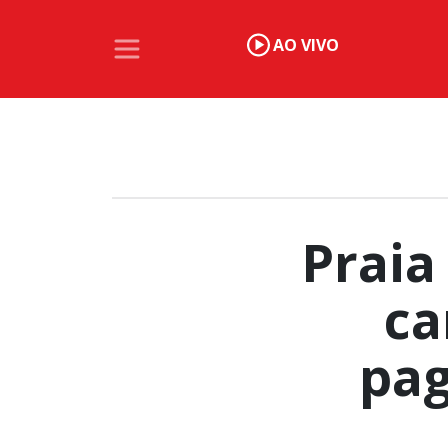
AO VIVO
Praia
ca
pa