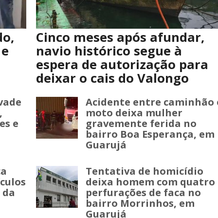
do,
Cinco meses após afundar,
 e
navio histórico segue à
espera de autorização para
deixar o cais do Valongo
vade
Acidente entre caminhão 
,
moto deixa mulher
es e
gravemente ferida no
bairro Boa Esperança, em
Guarujá
ça
Tentativa de homicídio
culos
deixa homem com quatro
 da
perfurações de faca no
bairro Morrinhos, em
Guarujá