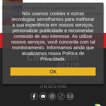
Programa de segurança garante dois
novos veículos para o patrulhamento da
Nós usamos cookies e outras
GCM em Mongaguá
tecnologias semelhantes para melhorar
a sua experiência em nossos serviços,
personalizar publicidade e recomendar
conteúdo de seu interesse. Ao utilizar
Fale Conosco
nossos serviços, você concorda com tal
monitoramento. Informamos ainda que
atualizamos nossa Política de
Privacidade.
OK
Avenida Dr. Pedro Lessa, 1640, sala 809, Santos - SP,
11025-002
(13) 3272-3163