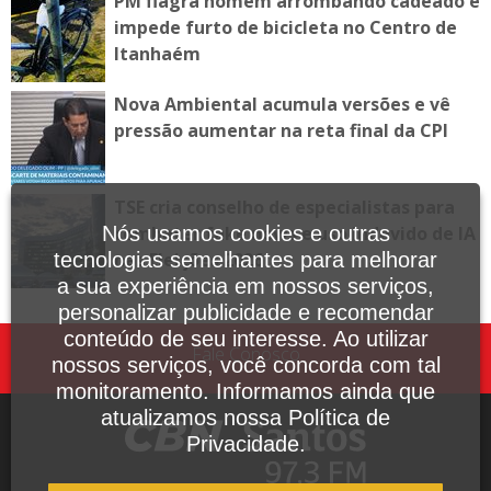
PM flagra homem arrombando cadeado e
impede furto de bicicleta no Centro de
Itanhaém
Nova Ambiental acumula versões e vê
pressão aumentar na reta final da CPI
TSE cria conselho de especialistas para
combater fake news e uso indevido de IA
Nós usamos cookies e outras
nas Eleições 2026
tecnologias semelhantes para melhorar
a sua experiência em nossos serviços,
personalizar publicidade e recomendar
conteúdo de seu interesse. Ao utilizar
Fale Conosco
nossos serviços, você concorda com tal
monitoramento. Informamos ainda que
atualizamos nossa Política de
Privacidade.