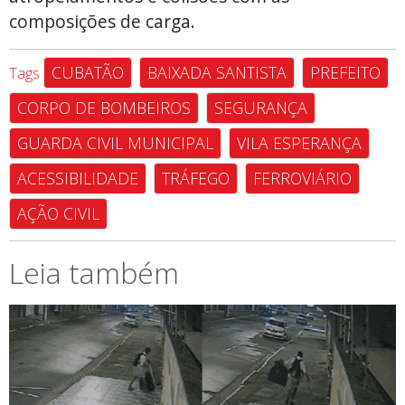
composições de carga.
CUBATÃO
BAIXADA SANTISTA
PREFEITO
Tags
CORPO DE BOMBEIROS
SEGURANÇA
GUARDA CIVIL MUNICIPAL
VILA ESPERANÇA
ACESSIBILIDADE
TRÁFEGO
FERROVIÁRIO
AÇÃO CIVIL
Leia também