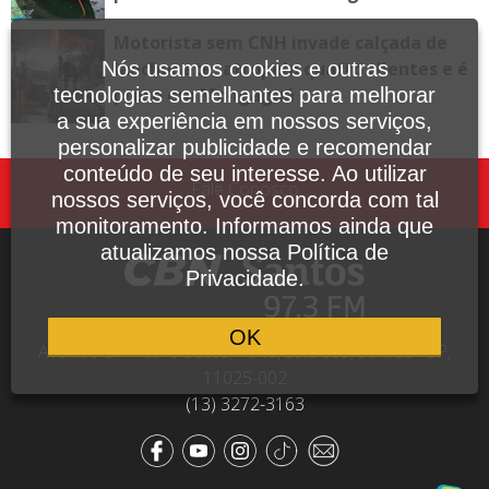
Motorista sem CNH invade calçada de
lanchonete, atropela quatro clientes e é
Nós usamos cookies e outras
preso em Mongaguá
tecnologias semelhantes para melhorar
a sua experiência em nossos serviços,
personalizar publicidade e recomendar
conteúdo de seu interesse. Ao utilizar
Fale Conosco
nossos serviços, você concorda com tal
monitoramento. Informamos ainda que
atualizamos nossa Política de
Privacidade.
OK
Avenida Dr. Pedro Lessa, 1640, sala 809, Santos - SP,
11025-002
(13) 3272-3163